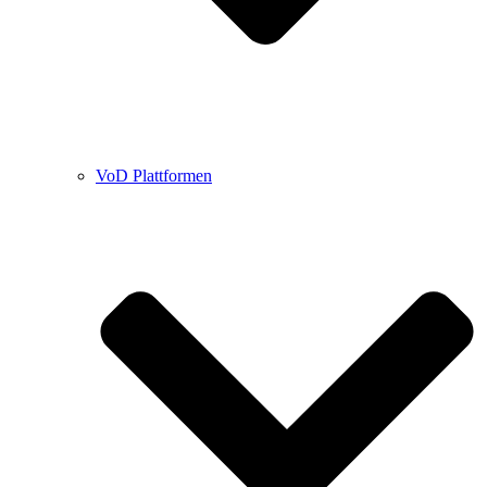
VoD Plattformen