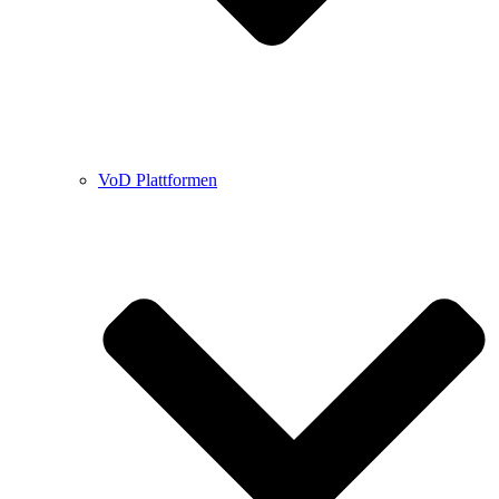
VoD Plattformen