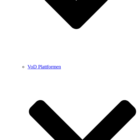
VoD Plattformen