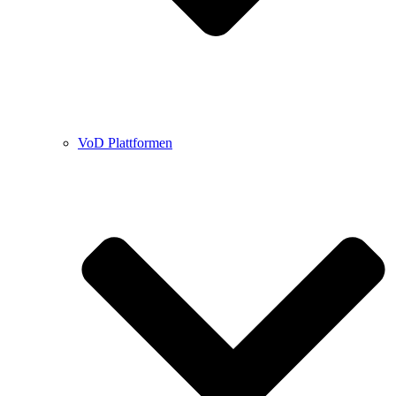
VoD Plattformen