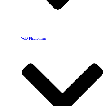
VoD Plattformen