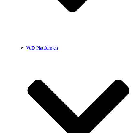
VoD Plattformen