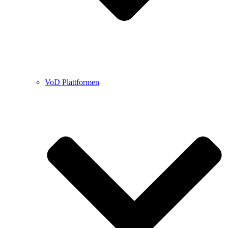
VoD Plattformen