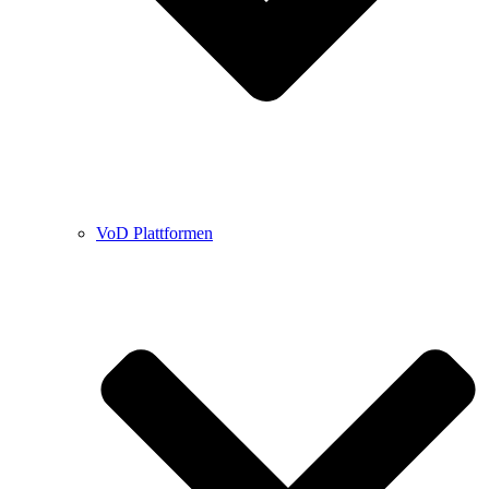
VoD Plattformen