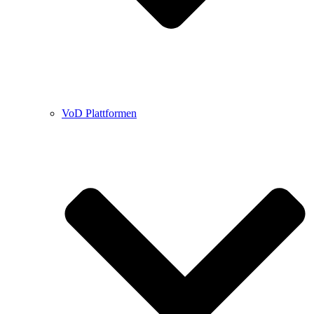
VoD Plattformen