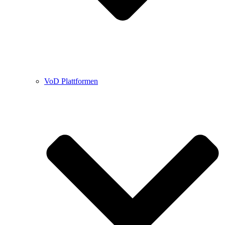
VoD Plattformen