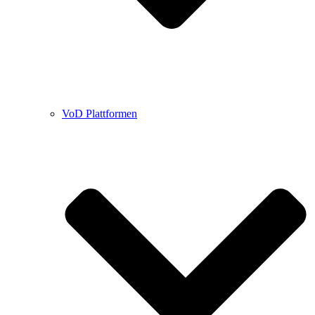
VoD Plattformen