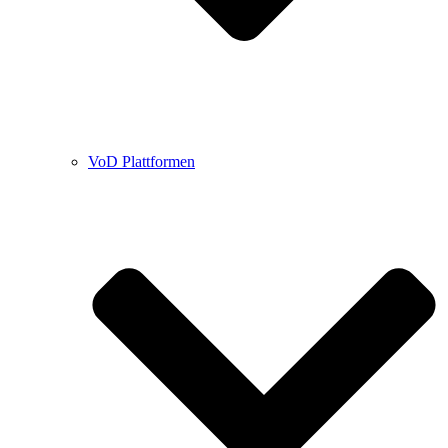
VoD Plattformen