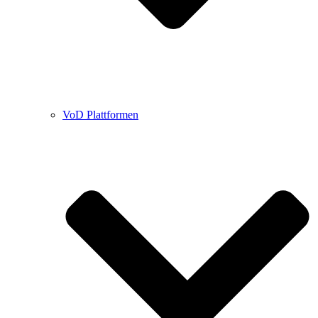
VoD Plattformen