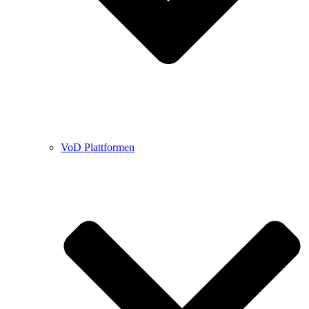
VoD Plattformen