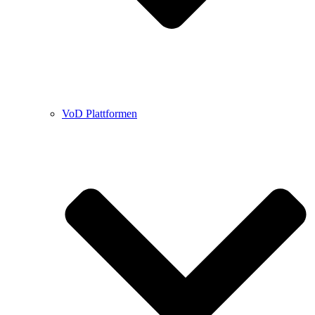
VoD Plattformen