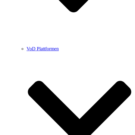
VoD Plattformen