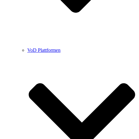
VoD Plattformen