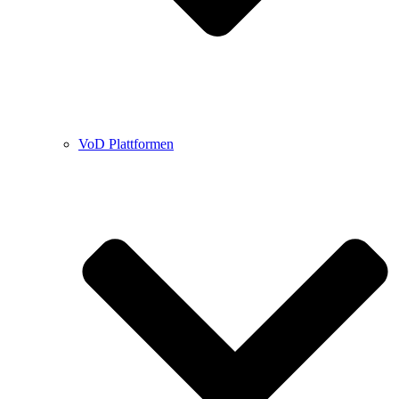
VoD Plattformen