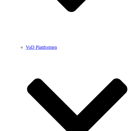
VoD Plattformen