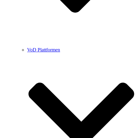
VoD Plattformen