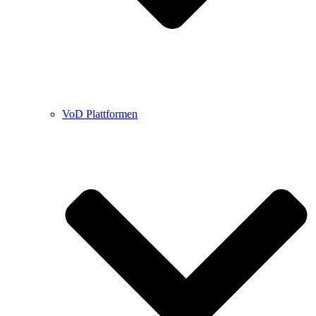
VoD Plattformen