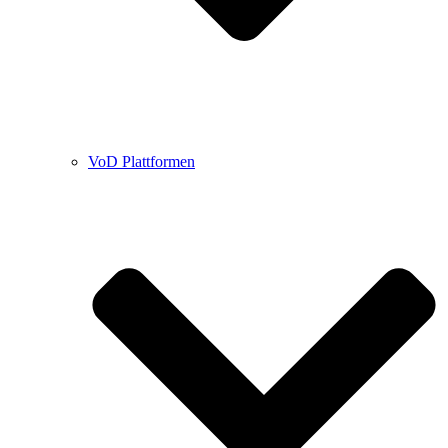
VoD Plattformen