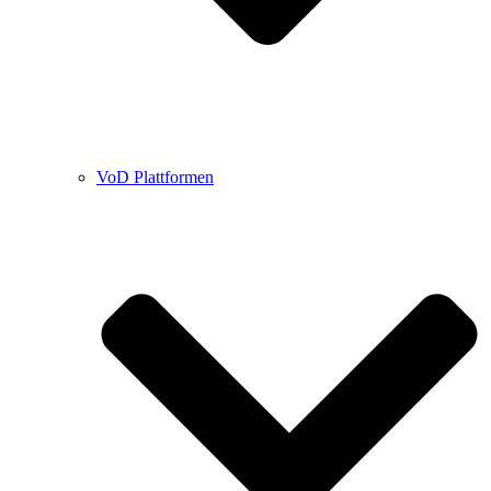
VoD Plattformen