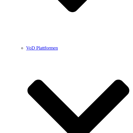
VoD Plattformen