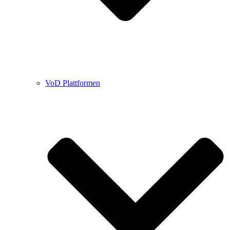
VoD Plattformen