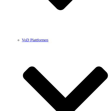
VoD Plattformen