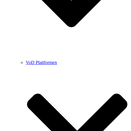
VoD Plattformen