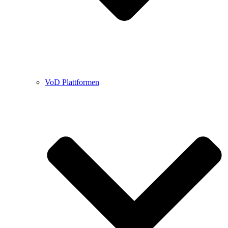
VoD Plattformen