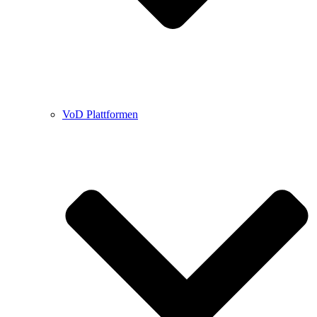
VoD Plattformen