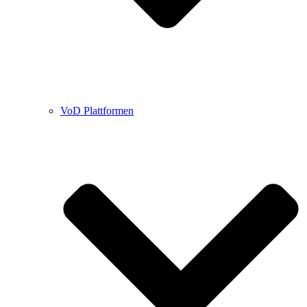
VoD Plattformen