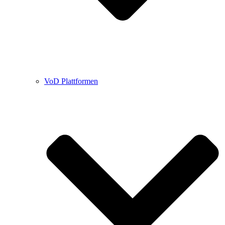
VoD Plattformen