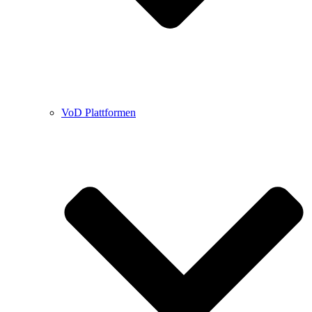
VoD Plattformen