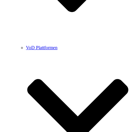
VoD Plattformen