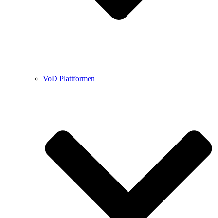
VoD Plattformen