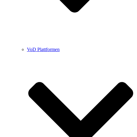
VoD Plattformen