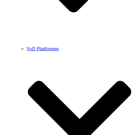
VoD Plattformen