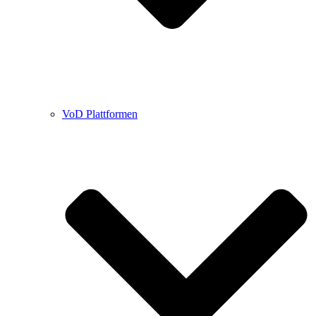
VoD Plattformen