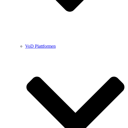
VoD Plattformen