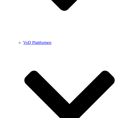
VoD Plattformen