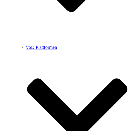
VoD Plattformen