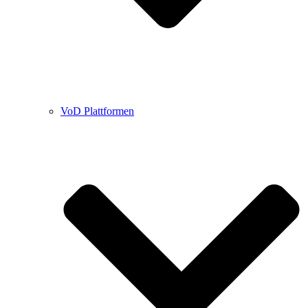
VoD Plattformen