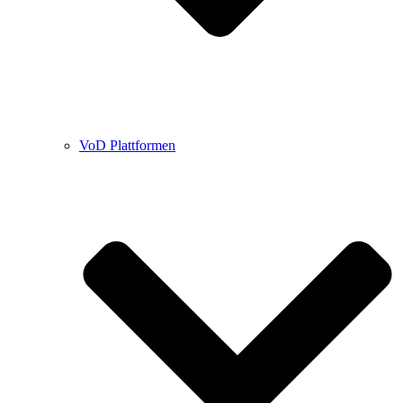
VoD Plattformen