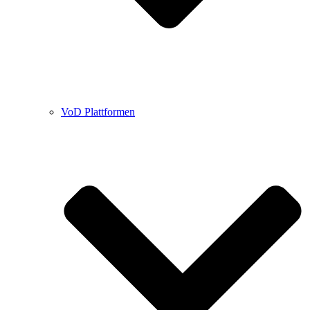
VoD Plattformen