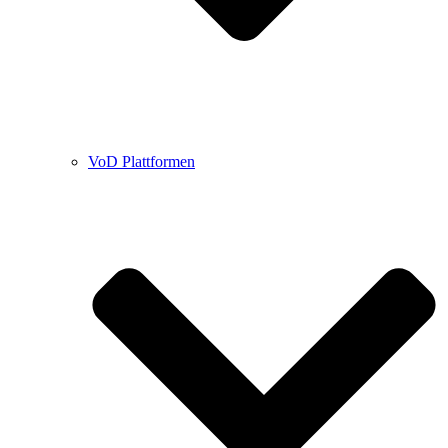
VoD Plattformen