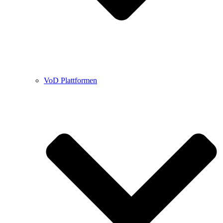
VoD Plattformen