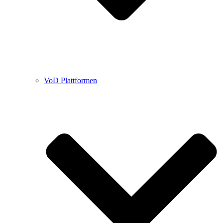
VoD Plattformen