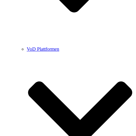
VoD Plattformen