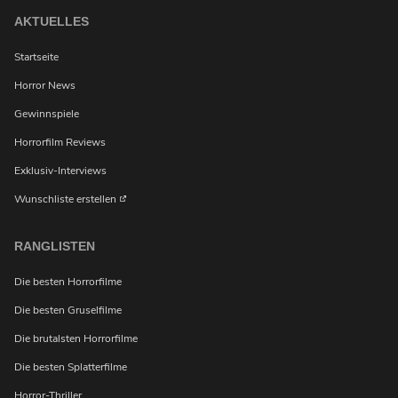
AKTUELLES
Startseite
Horror News
Gewinnspiele
Horrorfilm Reviews
Exklusiv-Interviews
Wunschliste erstellen
RANGLISTEN
Die besten Horrorfilme
Die besten Gruselfilme
Die brutalsten Horrorfilme
Möchtest du bei Neuigkeiten über Horrorfilme von
uns benachrichtigt werden?
Die besten Splatterfilme
Horror-Thriller