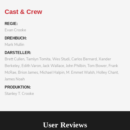
Cast & Crew
REGIE:
Evan Crooke
DREHBUCH:
Mark Mullin
DARSTELLER:
Brett Cullen, Tamlyn Tomita, Wes Studi, Carlos Bernard, Xander
Berkeley, Edith Varon, Jack Wallace, John Philbin, Tom Bower, Frank
McRae, Brion James, Michael Halpin, M. Emmet Walsh, Holley Chant,
James Noah
PRODUKTION:
Stanley T. Crooke
User Reviews