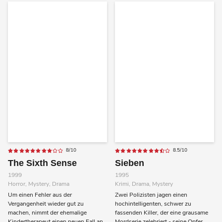
8/10
8.5/10
The Sixth Sense
Sieben
1999
1995
Horror, Mystery, Drama
Krimi, Drama, Mystery
Um einen Fehler aus der
Zwei Polizisten jagen einen
Vergangenheit wieder gut zu
hochintelligenten, schwer zu
machen, nimmt der ehemalige
fassenden Killer, der eine grausame
Kindertherapeut einen neuen Fall an.
Mordserie zelebriert - seine Opfer