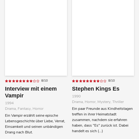
8/10
8/10
Interview mit einem
Stephen Kings Es
Vampir
1990
Drama, Horror, Mystery, Thriller
1994
Drama, Fantasy, Horror
Ein paar Freunde aus Kindheitstagen
treffen in ihrer Heimatstadt
Ein Vampir erzählt seine epische
zusammen, nachdem sie erfahren
Lebensgeschichte über Liebe, Verrat,
haben, dass "Es" zurück ist. Dabei
Einsamkeit und seinen unbändigen
handelt es sich (...)
Drang nach Blut.