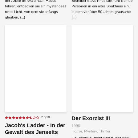
der Arbeit im Wald nach Hause
Betreiber Steve Price lädt fünf fremde
fahren, entdecken sie ein mysteriöses
Personen in ein altes Spukhaus ein,
rotes Licht, von dem sie anfangs
in dem vor über 50 Jahren grausame
glauben, (...)
(...)
7.5/10
Der Exorzist III
Jacob's Ladder - In der
1990
Horror, Mystery, Thriller
Gewalt des Jenseits