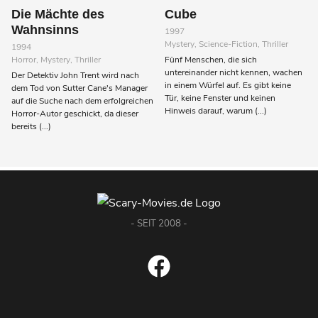
Die Mächte des
Cube
Wahnsinns
1997
Mystery, Science-Fiction, Thriller
1994
Horror, Mystery, Thriller
Fünf Menschen, die sich
untereinander nicht kennen, wachen
Der Detektiv John Trent wird nach
in einem Würfel auf. Es gibt keine
dem Tod von Sutter Cane's Manager
Tür, keine Fenster und keinen
auf die Suche nach dem erfolgreichen
Hinweis darauf, warum (...)
Horror-Autor geschickt, da dieser
bereits (...)
- SEIT 2008 -