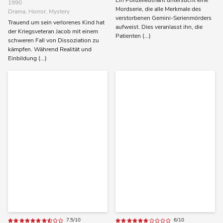
Ein Polizeileutnant untersucht eine
1990
Mordserie, die alle Merkmale des
Drama, Horror, Mystery
verstorbenen Gemini-Serienmörders
Trauend um sein verlorenes Kind hat
aufweist. Dies veranlasst ihn, die
der Kriegsveteran Jacob mit einem
Patienten (...)
schweren Fall von Dissoziation zu
kämpfen. Während Realität und
Einbildung (...)
7.5/10
6/10