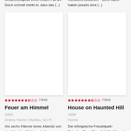
Doch schnell merkt er, dass das (...)
haben jeweils eine (...)
7.5/10
7.5/10
Feuer am Himmel
House on Haunted Hill
1993
1999
Drama, Horror, Mystery, Sci-Fi
Horror
Als sechs Männer eines Abends von
Der erfolgreiche Freizeitpark-