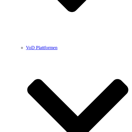
VoD Plattformen