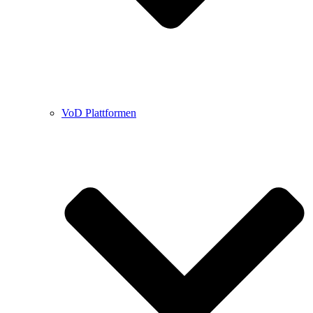
VoD Plattformen